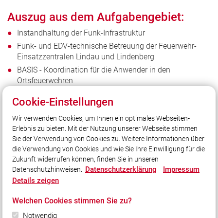
Auszug aus dem Aufgabengebiet:
Instandhaltung der Funk-Infrastruktur
Funk- und EDV-technische Betreuung der Feuerwehr-
Einsatzzentralen Lindau und Lindenberg
BASIS - Koordination für die Anwender in den
Ortsfeuerwehren
Betreuung / Vertretung der Belange der Einführung der
Cookie-Einstellungen
Integrierten Leitstelle für den Landkreis Lindau
Wir verwenden Cookies, um Ihnen ein optimales Webseiten-
Erlebnis zu bieten. Mit der Nutzung unserer Webseite stimmen
Sie der Verwendung von Cookies zu. Weitere Informationen über
die Verwendung von Cookies und wie Sie Ihre Einwilligung für die
Zukunft widerrufen können, finden Sie in unseren
Unser Leitsatz
Datenschutzerklärung
Impressum
Datenschutzhinweisen.
Gott zur Ehr', dem Nächsten zur Wehr!
Details zeigen
Welchen Cookies stimmen Sie zu?
Quicklinks
Notwendig